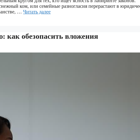
ельным кругом для тех, кто ищет ясность в лабиринте законов.
к снежный ком, или семейные разногласия перерастают в юридич
ранстве, …
Читать далее
: как обезопасить вложения