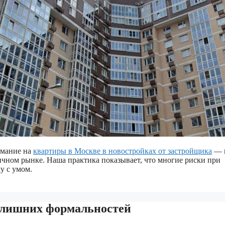
имание на
квартиры в Москве в новостройках от застройщика
— 
ичном рынке. Наша практика показывает, что многие риски при
у с умом.
 лишних формальностей