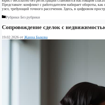
юрист бесплатно без регистрации становится настоящим спасат
Представьте: конфликт с работодателем набирает обороты, ка
узел, требующий точного рассечения. Здесь, в цифровом прост
Рубрики
Без рубрики
Сопровождение сделок с недвижимостью
19.02.2026
от
Жанна Быкова