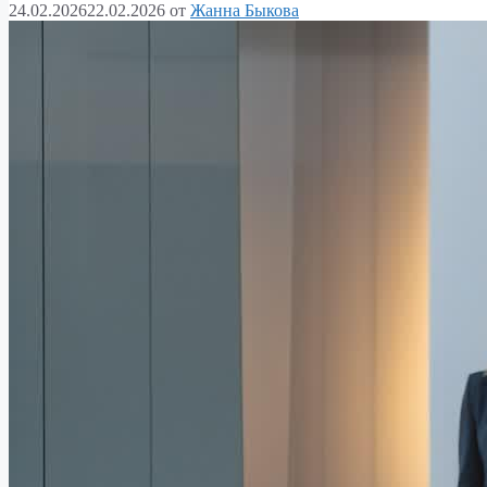
24.02.2026
22.02.2026
от
Жанна Быкова