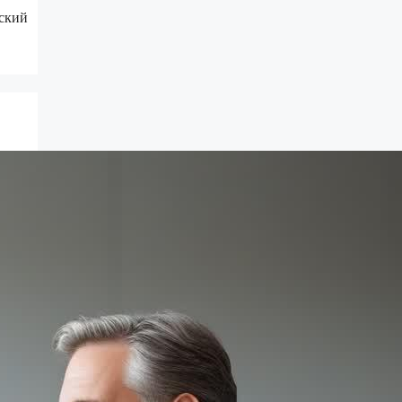
еский