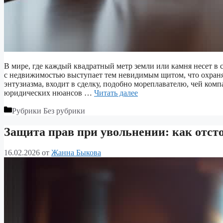
В мире, где каждый квадратный метр земли или камня несет в
с недвижимостью выступает тем невидимым щитом, что охраняе
энтузиазма, входит в сделку, подобно мореплавателю, чей комп
юридических нюансов …
Читать далее
Рубрики
Без рубрики
Защита прав при увольнении: как отст
16.02.2026
от
Жанна Быкова