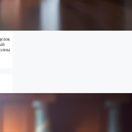
делок
ный
волны