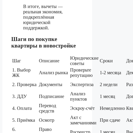
В итоге, вычеты —
реальная экономия,
подкреплённая
юридической
поддержкой.
Шаги по покупке
квартиры в новостройке
Юридические
Шаг
Описание
Сроки
До
советы
1. Выбор
Проверьте
Анализ рынка
1-2 месяца
Де
ЖК
репутацию
2. Проверка
Документы
Экспертиза
2 недели
Ра
Анализ
3. ДДУ
Подписание
1 месяц
До
пунктов
Перевод
4. Оплата
Эскроу-счёт
Немедленно
Кв
средств
Акт с
5. Приёмка
Осмотр
При сдаче
Ак
замечаниями
6.
Право
Росреестр
1 месяц
Вы