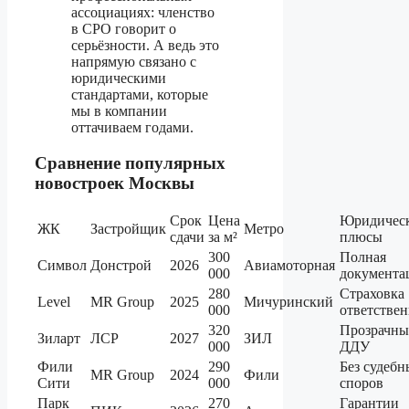
ассоциациях: членство
в СРО говорит о
серьёзности. А ведь это
напрямую связано с
юридическими
стандартами, которые
мы в компании
оттачиваем годами.
Сравнение популярных
новостроек Москвы
Срок
Цена
Юридичес
ЖК
Застройщик
Метро
сдачи
за м²
плюсы
300
Полная
Символ
Донстрой
2026
Авиамоторная
000
документа
280
Страховка
Level
MR Group
2025
Мичуринский
000
ответстве
320
Прозрачны
Зиларт
ЛСР
2027
ЗИЛ
000
ДДУ
Фили
290
Без судебн
MR Group
2024
Фили
Сити
000
споров
Парк
270
Гарантии