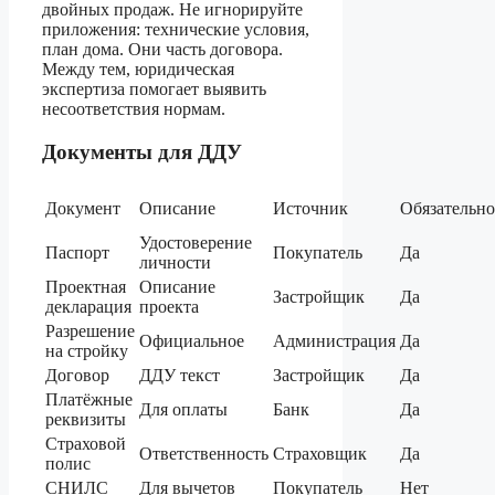
двойных продаж. Не игнорируйте
приложения: технические условия,
план дома. Они часть договора.
Между тем, юридическая
экспертиза помогает выявить
несоответствия нормам.
Документы для ДДУ
Документ
Описание
Источник
Обязательно
Удостоверение
Паспорт
Покупатель
Да
личности
Проектная
Описание
Застройщик
Да
декларация
проекта
Разрешение
Официальное
Администрация
Да
на стройку
Договор
ДДУ текст
Застройщик
Да
Платёжные
Для оплаты
Банк
Да
реквизиты
Страховой
Ответственность
Страховщик
Да
полис
СНИЛС
Для вычетов
Покупатель
Нет