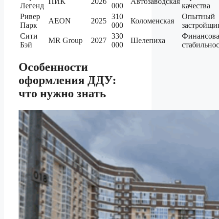
ПИК
2026
Автозаводская
Легенд
000
качества
Ривер
310
Опытный
AEON
2025
Коломенская
Парк
000
застройщи
Сити
330
Финансова
MR Group
2027
Шелепиха
Бэй
000
стабильнос
Особенности
оформления ДДУ:
что нужно знать